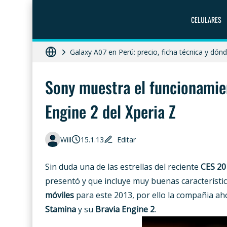
CELULARES
ZTE Blade A56 Pro en Perú: precio, característ
Galaxy A07 en Perú: precio, ficha técnica y dó
HONOR X8c 5G en Perú: precio, características
Sony muestra el funcionamie
HONOR X7d 5G en Perú: precio, características
Engine 2 del Xperia Z
Diferencias entre celular libre, desbloqueado y 
Will
15.1.13
Editar
Sin duda una de las estrellas del reciente
CES 20
presentó y que incluye muy buenas característic
móviles
para este 2013, por ello la compañia ah
Stamina
y su
Bravia Engine 2
.