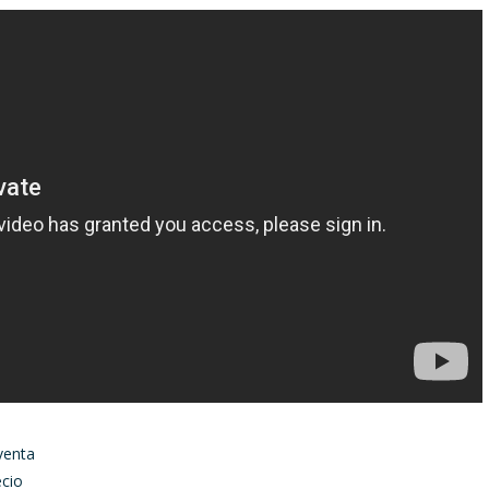
venta
ecio