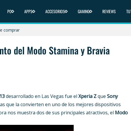
PC
APPS
ACCESORIOS
GAMING
REVIEWS
TU
icas y dónde comprar
nde comprar
 y dónde comprar
nto del Modo Stamina y Bravia
 y dónde comprar
liberado en 2025
13
desarrollado en Las Vegas fue el
Xperia Z
que
Sony
as que la convierten en uno de los mejores dispositivos
ora nos muestra dos de sus principales atractivos, el
Modo