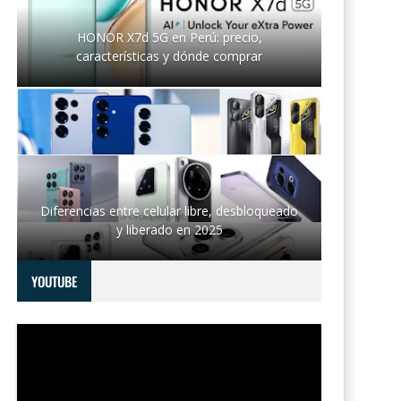
HONOR X7d 5G en Perú: precio,
características y dónde comprar
Diferencias entre celular libre, desbloqueado
y liberado en 2025
YOUTUBE