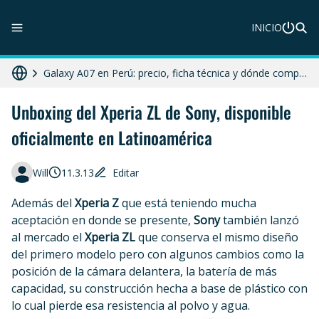
ZTE Blade A56 Pro en Perú: precio, características y dónde comprar
INICIO
Galaxy A07 en Perú: precio, ficha técnica y dónde comprar
HONOR X8c 5G en Perú: precio, características y dónde comprar
Diferencias entre celular libre, desbloqueado y liberado en 2025
Unboxing del Xperia ZL de Sony, disponible
oficialmente en Latinoamérica
Moto G86 Power 5G en Perú: precio, ficha técnica y dónde comprar
Will
11.3.13
Editar
Además del
Xperia Z
que está teniendo mucha
aceptación en donde se presente,
Sony
también lanzó
al mercado el
Xperia ZL
que conserva el mismo diseño
del primero modelo pero con algunos cambios como la
posición de la cámara delantera, la batería de más
capacidad, su construcción hecha a base de plástico con
lo cual pierde esa resistencia al polvo y agua.