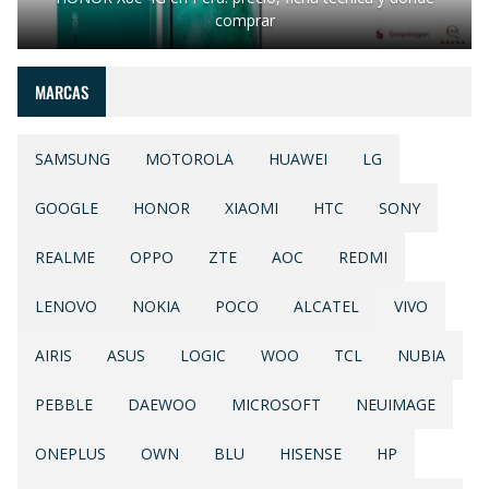
comprar
MARCAS
SAMSUNG
MOTOROLA
HUAWEI
LG
GOOGLE
HONOR
XIAOMI
HTC
SONY
REALME
OPPO
ZTE
AOC
REDMI
LENOVO
NOKIA
POCO
ALCATEL
VIVO
AIRIS
ASUS
LOGIC
WOO
TCL
NUBIA
PEBBLE
DAEWOO
MICROSOFT
NEUIMAGE
ONEPLUS
OWN
BLU
HISENSE
HP