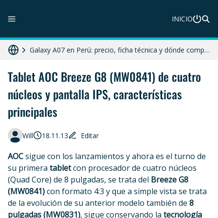
INICIO
ZTE Blade A56 Pro en Perú: precio, características y dónde comprar
Galaxy A07 en Perú: precio, ficha técnica y dónde comprar
HONOR X8c 5G en Perú: precio, características y dónde comprar
Tablet AOC Breeze G8 (MW0841) de cuatro
núcleos y pantalla IPS, características
HONOR X7d 5G en Perú: precio, características y dónde comprar
principales
Diferencias entre celular libre, desbloqueado y liberado en 2025
Will
18.11.13
Editar
AOC
sigue con los lanzamientos y ahora es el turno de
su primera
tablet
con procesador de cuatro núcleos
(Quad Core) de 8 pulgadas, se trata del
Breeze G8
(MW0841)
con formato 4:3 y que a simple vista se trata
de la evolución de su anterior modelo también de
8
pulgadas (MW0831)
, sigue conservando la
tecnología