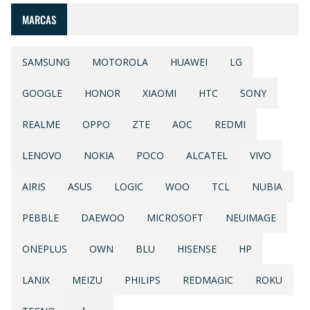
MARCAS
SAMSUNG
MOTOROLA
HUAWEI
LG
GOOGLE
HONOR
XIAOMI
HTC
SONY
REALME
OPPO
ZTE
AOC
REDMI
LENOVO
NOKIA
POCO
ALCATEL
VIVO
AIRIS
ASUS
LOGIC
WOO
TCL
NUBIA
PEBBLE
DAEWOO
MICROSOFT
NEUIMAGE
ONEPLUS
OWN
BLU
HISENSE
HP
LANIX
MEIZU
PHILIPS
REDMAGIC
ROKU