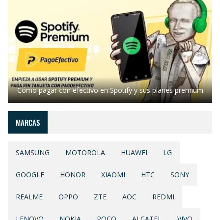
Cómo pagar con efectivo en Spotify y sus planes premium
MARCAS
SAMSUNG
MOTOROLA
HUAWEI
LG
GOOGLE
HONOR
XIAOMI
HTC
SONY
REALME
OPPO
ZTE
AOC
REDMI
LENOVO
NOKIA
POCO
ALCATEL
VIVO