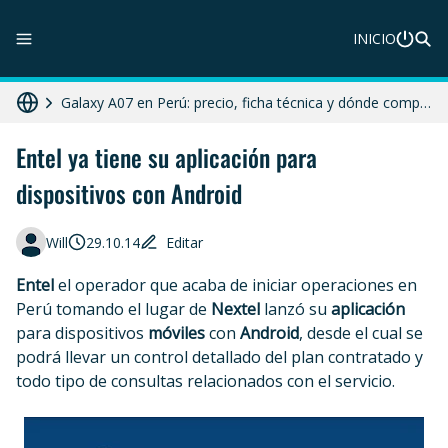
ZTE Blade A56 Pro en Perú: precio, características y dónde comprar
INICIO
Galaxy A07 en Perú: precio, ficha técnica y dónde comprar
HONOR X8c 5G en Perú: precio, características y dónde comprar
Diferencias entre celular libre, desbloqueado y liberado en 2025
Entel ya tiene su aplicación para
dispositivos con Android
Moto G86 Power 5G en Perú: precio, ficha técnica y dónde comprar
Will
29.10.14
Editar
Entel
el operador que acaba de iniciar operaciones en
Perú tomando el lugar de
Nextel
lanzó su
aplicación
para dispositivos
móviles
con
Android
, desde el cual se
podrá llevar un control detallado del plan contratado y
todo tipo de consultas relacionados con el servicio.