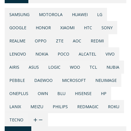
SAMSUNG
MOTOROLA
HUAWEI
LG
GOOGLE
HONOR
XIAOMI
HTC
SONY
REALME
OPPO
ZTE
AOC
REDMI
LENOVO
NOKIA
POCO
ALCATEL
VIVO
AIRIS
ASUS
LOGIC
WOO
TCL
NUBIA
PEBBLE
DAEWOO
MICROSOFT
NEUIMAGE
ONEPLUS
OWN
BLU
HISENSE
HP
LANIX
MEIZU
PHILIPS
REDMAGIC
ROKU
TECNO