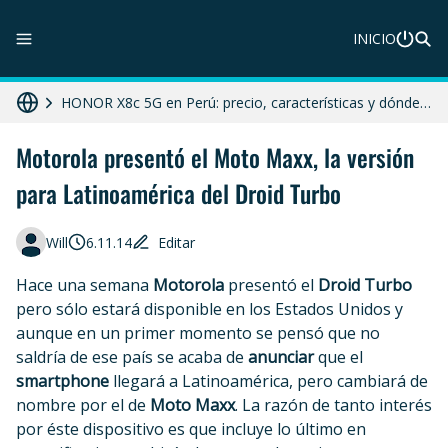
ZTE Blade A56 Pro en Perú: precio, características y dónde comprar
INICIO
Galaxy A07 en Perú: precio, ficha técnica y dónde comprar
HONOR X8c 5G en Perú: precio, características y dónde comprar
Diferencias entre celular libre, desbloqueado y liberado en 2025
Motorola presentó el Moto Maxx, la versión
para Latinoamérica del Droid Turbo
Moto G86 Power 5G en Perú: precio, ficha técnica y dónde comprar
Will
6.11.14
Editar
Hace una semana
Motorola
presentó el
Droid Turbo
pero sólo estará disponible en los Estados Unidos y
aunque en un primer momento se pensó que no
saldría de ese país se acaba de
anunciar
que el
smartphone
llegará a Latinoamérica, pero cambiará de
nombre por el de
Moto Maxx
. La razón de tanto interés
por éste dispositivo es que incluye lo último en