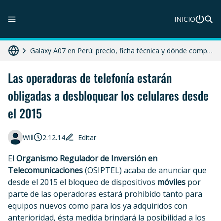
INICIO
ZTE Blade A56 Pro en Perú: precio, características y dónde comprar
Galaxy A07 en Perú: precio, ficha técnica y dónde comprar
HONOR X8c 5G en Perú: precio, características y dónde comprar
Las operadoras de telefonía estarán
obligadas a desbloquear los celulares desde
Diferencias entre celular libre, desbloqueado y liberado en 2025
el 2015
Moto G86 Power 5G en Perú: precio, ficha técnica y dónde comprar
Will
2.12.14
Editar
El
Organismo Regulador de Inversión en
Telecomunicaciones
(OSIPTEL) acaba de anunciar que
desde el 2015 el bloqueo de dispositivos
móviles
por
parte de las operadoras estará prohibido tanto para
equipos nuevos como para los ya adquiridos con
anterioridad, ésta medida brindará la posibilidad a los