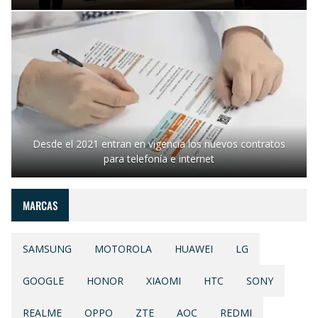
Desde el 2021 entran en vigencia los nuevos contratos
para telefonía e internet
MARCAS
SAMSUNG
MOTOROLA
HUAWEI
LG
GOOGLE
HONOR
XIAOMI
HTC
SONY
REALME
OPPO
ZTE
AOC
REDMI