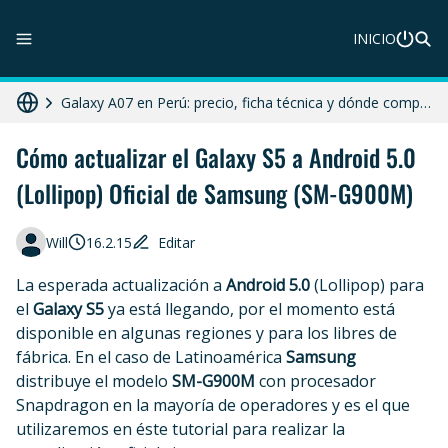
INICIO
ZTE Blade A56 Pro en Perú: precio, características y dónde comprar
Galaxy A07 en Perú: precio, ficha técnica y dónde comprar
Diferencias entre celular libre, desbloqueado y liberado en 2025
Cómo actualizar el Galaxy S5 a Android 5.0
(Lollipop) Oficial de Samsung (SM-G900M)
HONOR X8c 5G en Perú: precio, características y dónde comprar
Moto G86 Power 5G en Perú: precio, ficha técnica y dónde comprar
Will
16.2.15
Editar
La esperada actualización a
Android 5.0
(Lollipop) para
el
Galaxy S5
ya está llegando, por el momento está
disponible en algunas regiones y para los libres de
fábrica. En el caso de Latinoamérica
Samsung
distribuye el modelo
SM-G900M
con procesador
Snapdragon en la mayoría de operadores y es el que
utilizaremos en éste tutorial para realizar la