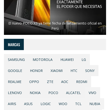
El nuevo POCO X3 ya tiene fecha de lanzamiento oficial en
Perú
MARCAS
SAMSUNG
MOTOROLA
HUAWEI
LG
GOOGLE
HONOR
XIAOMI
HTC
SONY
REALME
OPPO
ZTE
AOC
REDMI
LENOVO
NOKIA
POCO
ALCATEL
VIVO
AIRIS
ASUS
LOGIC
WOO
TCL
NUBIA