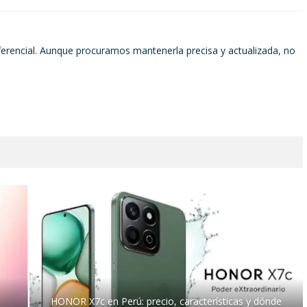
ferencial. Aunque procuramos mantenerla precisa y actualizada, no
HONOR X7c en Perú: precio, características y dónde