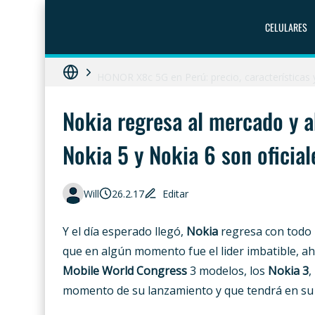
ZTE Blade A56 Pro en Perú: precio, característ
CELULARES
Galaxy A07 en Perú: precio, ficha técnica y dó
HONOR X8c 5G en Perú: precio, características
Diferencias entre celular libre, desbloqueado y 
Nokia regresa al mercado y a
Moto G86 Power 5G en Perú: precio, ficha técn
Nokia 5 y Nokia 6 son oficial
Will
26.2.17
Editar
Y el día esperado llegó,
Nokia
regresa con todo p
que en algún momento fue el lider imbatible, a
Mobile World Congress
3 modelos, los
Nokia 3
,
momento de su lanzamiento y que tendrá en su p