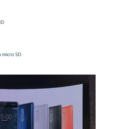
HD
n micro SD