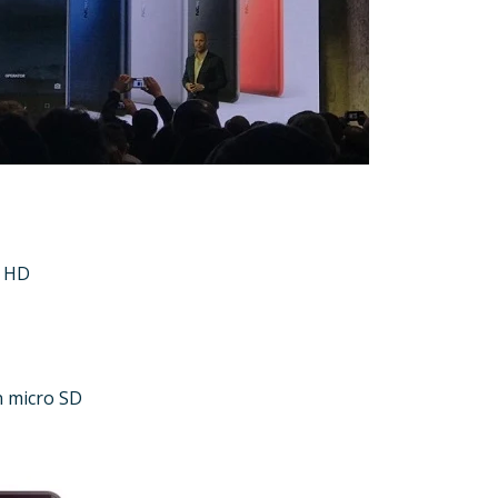
n HD
n micro SD