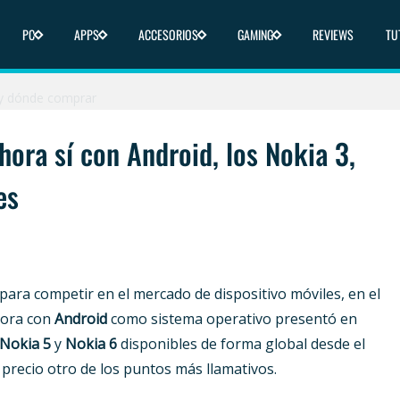
icas y dónde comprar
PC
APPS
ACCESORIOS
GAMING
REVIEWS
TU
nde comprar
 y dónde comprar
liberado en 2025
hora sí con Android, los Nokia 3,
ica y dónde comprar
es
ara competir en el mercado de dispositivo móviles, en el
hora con
Android
como sistema operativo presentó en
Nokia 5
y
Nokia 6
disponibles de forma global desde el
recio otro de los puntos más llamativos.