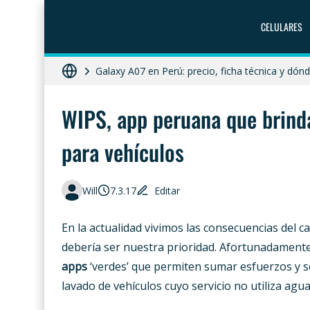
CELULARES
ZTE Blade A56 Pro en Perú: precio, característ
Galaxy A07 en Perú: precio, ficha técnica y dó
HONOR X8c 5G en Perú: precio, características
WIPS, app peruana que brinda
Diferencias entre celular libre, desbloqueado y 
para vehículos
Moto G86 Power 5G en Perú: precio, ficha técn
Will
7.3.17
Editar
En la actualidad vivimos las consecuencias del 
debería ser nuestra prioridad. Afortunadamente
apps
‘verdes’ que permiten sumar esfuerzos y s
lavado de vehículos cuyo servicio no utiliza agua