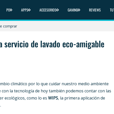
PC
APPS
ACCESORIOS
GAMING
REVIEWS
TU
icas y dónde comprar
nde comprar
 y dónde comprar
 servicio de lavado eco-amigable
liberado en 2025
ica y dónde comprar
cambio climático por lo que cuidar nuestro medio ambiente
 con la tecnología de hoy también podemos contar con las
er ecológicos, como lo es
WIPS
, la primera aplicación de
.