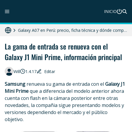
INICIO
ZTE Blade A56 Pro en Perú: precio, características y dónde comprar
Galaxy A07 en Perú: precio, ficha técnica y dónde comprar
HONOR X8c 5G en Perú: precio, características y dónde comprar
La gama de entrada se renueva con el
Galaxy J1 Mini Prime, información principal
Moto G86 Power 5G en Perú: precio, ficha técnica y dónde comprar
Diferencias entre celular libre, desbloqueado y liberado en 2025
Will
1.4.17
Editar
Samsung
renueva su gama de entrada con el
Galaxy J1
Mini Prime
que a diferencia del modelo anterior ahora
cuenta con flash en la cámara posterior entre otras
novedades, la compañia sigue presentando modelos y
versiones dependiendo el mercado y el público
objetivo.