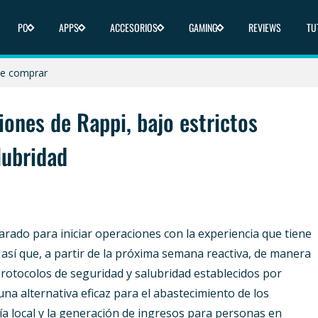
PC
APPS
ACCESORIOS
GAMING
REVIEWS
TU
icas y dónde comprar
nde comprar
 y dónde comprar
ciones de Rappi, bajo estrictos
liberado en 2025
lubridad
ica y dónde comprar
arado para iniciar operaciones con la experiencia que tiene
s así que, a partir de la próxima semana reactiva, de manera
 protocolos de seguridad y salubridad establecidos por
na alternativa eficaz para el abastecimiento de los
a local y la generación de ingresos para personas en