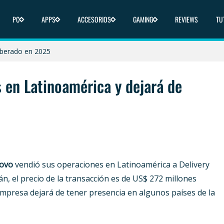
 y dónde comprar
PC
APPS
ACCESORIOS
GAMING
REVIEWS
TU
liberado en 2025
ica y dónde comprar
 en Latinoamérica y dejará de
lovo
vendió sus operaciones en Latinoamérica a Delivery
, el precio de la transacción es de US$ 272 millones
empresa dejará de tener presencia en algunos países de la