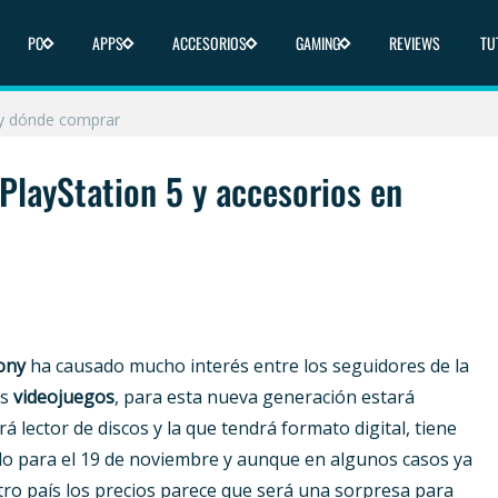
icas y dónde comprar
PC
APPS
ACCESORIOS
GAMING
REVIEWS
TU
nde comprar
 y dónde comprar
liberado en 2025
 PlayStation 5 y accesorios en
ica y dónde comprar
ony
ha causado mucho interés entre los seguidores de la
os
videojuegos
, para esta nueva generación estará
á lector de discos y la que tendrá formato digital, tiene
ado para el 19 de noviembre y aunque en algunos casos ya
tro país los precios parece que será una sorpresa para