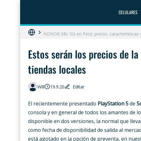
ZTE Blade A56 Pro en Perú: precio, característ
CELULARES
Galaxy A07 en Perú: precio, ficha técnica y dó
HONOR X8c 5G en Perú: precio, características
Diferencias entre celular libre, desbloqueado y 
Estos serán los precios de la
Moto G86 Power 5G en Perú: precio, ficha técn
tiendas locales
Will
19.9.20
Editar
El recientemente presentado
PlayStation 5
de
S
consola y en general de todos los amantes de l
disponible en dos versiones, la normal que llevar
como fecha de disponibilidad de salida al merc
está agotado en la opción de preventa, en nues