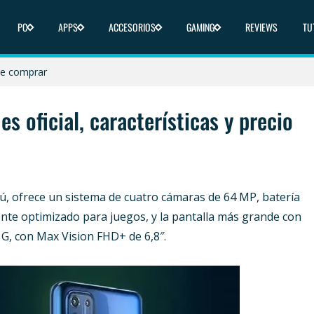
PC
APPS
ACCESORIOS
GAMING
REVIEWS
TU
icas y dónde comprar
nde comprar
 y dónde comprar
s oficial, características y precio
liberado en 2025
ica y dónde comprar
ú, ofrece un sistema de cuatro cámaras de 64 MP, batería
nte optimizado para juegos, y la pantalla más grande con
G, con Max Vision FHD+ de 6,8″.