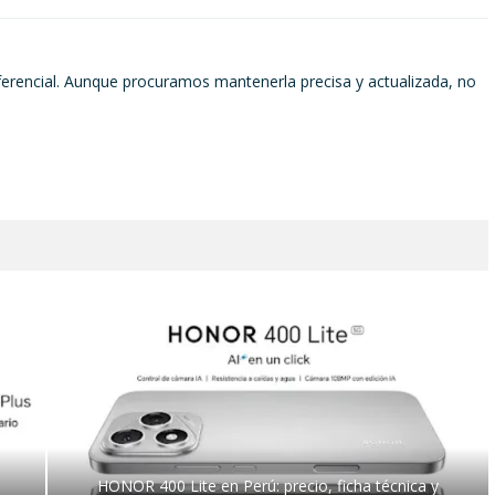
ferencial. Aunque procuramos mantenerla precisa y actualizada, no
HONOR 400 Lite en Perú: precio, ficha técnica y