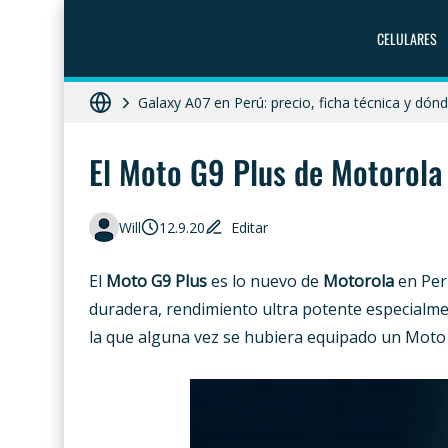
CELULARES
ZTE Blade A56 Pro en Perú: precio, característ
Galaxy A07 en Perú: precio, ficha técnica y dó
HONOR X8c 5G en Perú: precio, características
El Moto G9 Plus de Motorola e
Diferencias entre celular libre, desbloqueado y 
Moto G86 Power 5G en Perú: precio, ficha técn
Will
12.9.20
Editar
El
Moto G9 Plus
es lo nuevo de
Motorola
en Per
duradera, rendimiento ultra potente especialme
la que alguna vez se hubiera equipado un Moto 