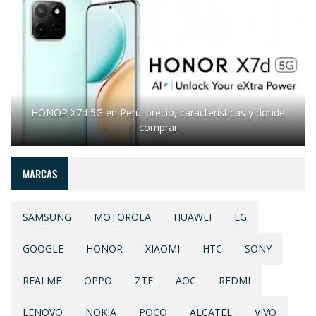
HONOR X7d 5G en Perú: precio, características y dónde
comprar
MARCAS
SAMSUNG
MOTOROLA
HUAWEI
LG
GOOGLE
HONOR
XIAOMI
HTC
SONY
REALME
OPPO
ZTE
AOC
REDMI
LENOVO
NOKIA
POCO
ALCATEL
VIVO