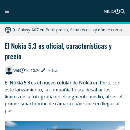
INICIO
ZTE Blade A56 Pro en Perú: precio, características y dónde comprar
Galaxy A07 en Perú: precio, ficha técnica y dónde comprar
HONOR X8c 5G en Perú: precio, características y dónde comprar
El Nokia 5.3 es oficial, características y
precio
Diferencias entre celular libre, desbloqueado y liberado en 2025
Moto G86 Power 5G en Perú: precio, ficha técnica y dónde comprar
Will
16.10.20
Editar
El
Nokia 5.3
es el nuevo
celular
de
Nokia
en Perú, con
este lanzamiento, la compañía busca desafiar los
límites de la fotografía en el segmento medio, al ser el
primer smartphone de cámara cuádruple en llegar al
país.