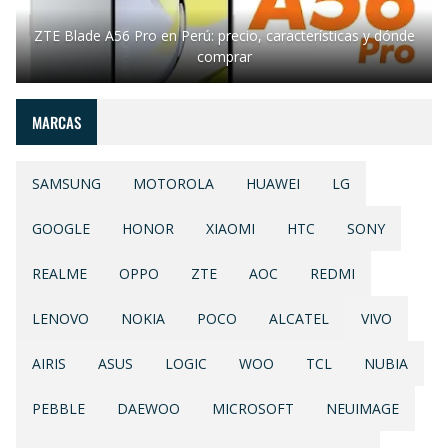
ZTE Blade A56 Pro en Perú: precio, características y dónde
comprar
MARCAS
SAMSUNG
MOTOROLA
HUAWEI
LG
GOOGLE
HONOR
XIAOMI
HTC
SONY
REALME
OPPO
ZTE
AOC
REDMI
LENOVO
NOKIA
POCO
ALCATEL
VIVO
AIRIS
ASUS
LOGIC
WOO
TCL
NUBIA
PEBBLE
DAEWOO
MICROSOFT
NEUIMAGE