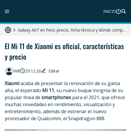
INICIO
ZTE Blade A56 Pro en Perú: precio, características y dónde comprar
Galaxy A07 en Perú: precio, ficha técnica y dónde comprar
HONOR X8c 5G en Perú: precio, características y dónde comprar
El Mi 11 de Xiaomi es oficial, características
y precio
Moto G86 Power 5G en Perú: precio, ficha técnica y dónde comprar
Diferencias entre celular libre, desbloqueado y liberado en 2025
Will
29.12.20
Editar
Xiaomi
acaba de presentar la renovación de su gama
alta, el esperado
Mi 11
, su nuevo buque insignia de su
popular línea de
smartphones
para el 2021, que ofrece
muchas novedades en rendimiento, visualización y
entretenimiento, además de estrenar el nuevo
procesador de Qualcomm, el Snapdragon 888.