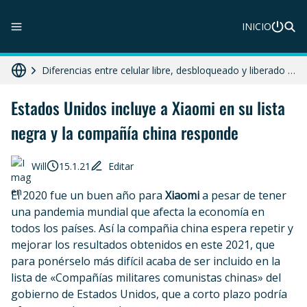
ZTE Blade A56 Pro en Perú: precio, características y dónde comprar
INICIO
Galaxy A07 en Perú: precio, ficha técnica y dónde comprar
Diferencias entre celular libre, desbloqueado y liberado en 2025
HONOR X8c 5G en Perú: precio, características y dónde comprar
Estados Unidos incluye a Xiaomi en su lista
negra y la compañía china responde
Moto G86 Power 5G en Perú: precio, ficha técnica y dónde comprar
Will
15.1.21
Editar
El 2020 fue un buen año para
Xiaomi
a pesar de tener
una pandemia mundial que afecta la economía en
todos los países. Así la compañia china espera repetir y
mejorar los resultados obtenidos en este 2021, que
para ponérselo más difícil acaba de ser incluido en la
lista de «Compañías militares comunistas chinas» del
gobierno de Estados Unidos, que a corto plazo podría