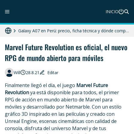
INICIO
ZTE Blade A56 Pro en Perú: precio, características y dónde comprar
Galaxy A07 en Perú: precio, ficha técnica y dónde comprar
HONOR X8c 5G en Perú: precio, características y dónde comprar
Marvel Future Revolution es oficial, el nuevo
RPG de mundo abierto para móviles
Diferencias entre celular libre, desbloqueado y liberado en 2025
Moto G86 Power 5G en Perú: precio, ficha técnica y dónde comprar
Will
28.8.21
Editar
Finalmente llegó el día, el juego
Marvel Future
Revolution
ya está disponible para todos, el primer
RPG de acción en mundo abierto de Marvel para
móviles y desarrollado por Netmarble. Con un estilo
gráfico 3D inspirado en las películas y creado con
Unreal Engine, escenas cinemáticas con calidad de
consola, disfruta del universo Marvel y de tus