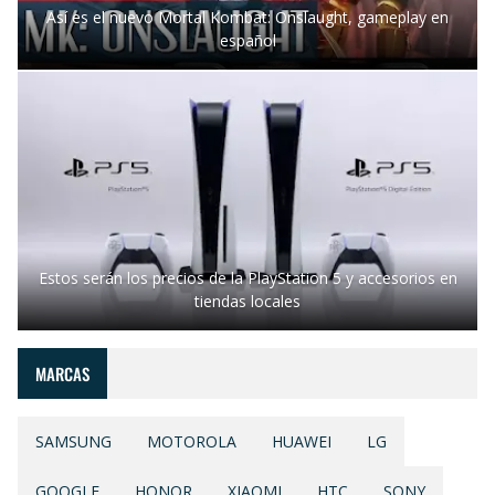
Así es el nuevo Mortal Kombat: Onslaught, gameplay en
español
Estos serán los precios de la PlayStation 5 y accesorios en
tiendas locales
MARCAS
SAMSUNG
MOTOROLA
HUAWEI
LG
GOOGLE
HONOR
XIAOMI
HTC
SONY