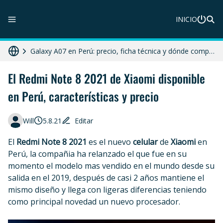
INICIO
ZTE Blade A56 Pro en Perú: precio, características y dónde comprar
Galaxy A07 en Perú: precio, ficha técnica y dónde comprar
Diferencias entre celular libre, desbloqueado y liberado en 2025
El Redmi Note 8 2021 de Xiaomi disponible
en Perú, características y precio
HONOR X8c 5G en Perú: precio, características y dónde comprar
Moto G86 Power 5G en Perú: precio, ficha técnica y dónde comprar
Will
5.8.21
Editar
El
Redmi Note 8 2021
es el nuevo
celular
de
Xiaomi
en
Perú, la compañia ha relanzado el que fue en su
momento el modelo mas vendido en el mundo desde su
salida en el 2019, después de casi 2 años mantiene el
mismo diseño y llega con ligeras diferencias teniendo
como principal novedad un nuevo procesador.