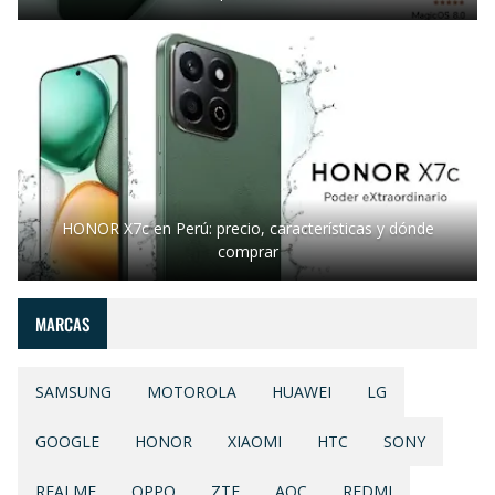
HONOR X7c en Perú: precio, características y dónde
comprar
MARCAS
SAMSUNG
MOTOROLA
HUAWEI
LG
GOOGLE
HONOR
XIAOMI
HTC
SONY
REALME
OPPO
ZTE
AOC
REDMI