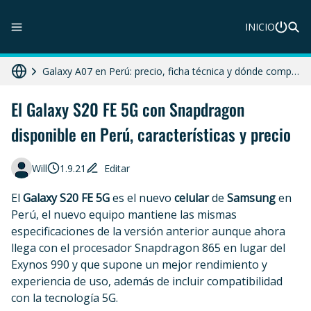
INICIO
ZTE Blade A56 Pro en Perú: precio, características y dónde comprar
Galaxy A07 en Perú: precio, ficha técnica y dónde comprar
HONOR X8c 5G en Perú: precio, características y dónde comprar
El Galaxy S20 FE 5G con Snapdragon
disponible en Perú, características y precio
Diferencias entre celular libre, desbloqueado y liberado en 2025
Moto G86 Power 5G en Perú: precio, ficha técnica y dónde comprar
Will
1.9.21
Editar
El
Galaxy S20 FE 5G
es el nuevo
celular
de
Samsung
en
Perú, el nuevo equipo mantiene las mismas
especificaciones de la versión anterior aunque ahora
llega con el procesador Snapdragon 865 en lugar del
Exynos 990 y que supone un mejor rendimiento y
experiencia de uso, además de incluir compatibilidad
con la tecnología 5G.