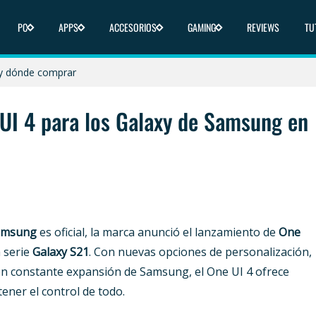
icas y dónde comprar
PC
APPS
ACCESORIOS
GAMING
REVIEWS
TU
nde comprar
 y dónde comprar
liberado en 2025
e UI 4 para los Galaxy de Samsung en
ica y dónde comprar
amsung
es oficial, la marca anunció el lanzamiento de
One
a serie
Galaxy S21
. Con nuevas opciones de personalización,
 en constante expansión de Samsung, el One UI 4 ofrece
ener el control de todo.