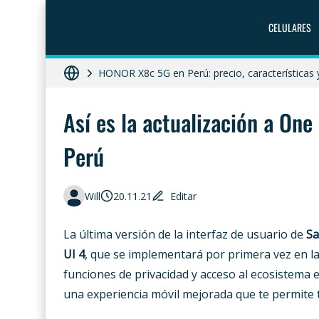
ZTE Blade A56 Pro en Perú: precio, característ
CELULARES
Galaxy A07 en Perú: precio, ficha técnica y dó
HONOR X8c 5G en Perú: precio, características
Diferencias entre celular libre, desbloqueado y 
Así es la actualización a On
Moto G86 Power 5G en Perú: precio, ficha técn
Perú
Will
20.11.21
Editar
La última versión de la interfaz de usuario de
S
UI 4
, que se implementará por primera vez en l
funciones de privacidad y acceso al ecosistema
una experiencia móvil mejorada que te permite t