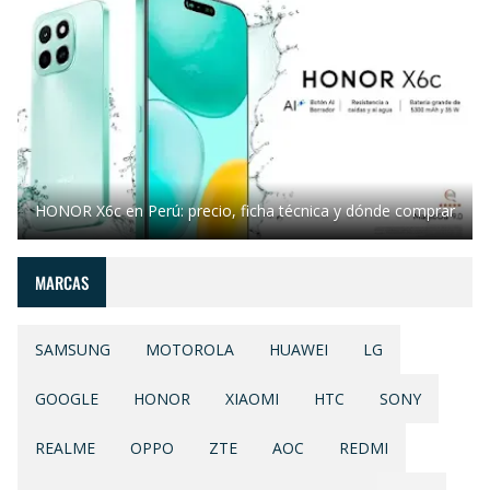
HONOR X6c en Perú: precio, ficha técnica y dónde comprar
MARCAS
SAMSUNG
MOTOROLA
HUAWEI
LG
GOOGLE
HONOR
XIAOMI
HTC
SONY
REALME
OPPO
ZTE
AOC
REDMI