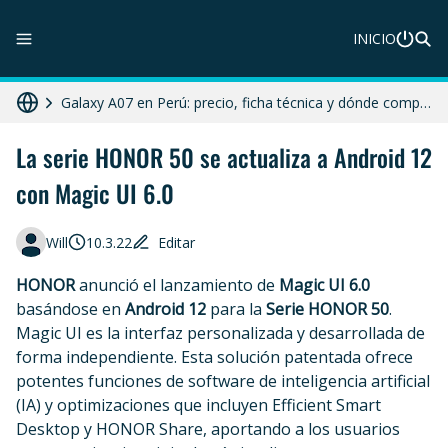
INICIO
ZTE Blade A56 Pro en Perú: precio, características y dónde comprar
Galaxy A07 en Perú: precio, ficha técnica y dónde comprar
Diferencias entre celular libre, desbloqueado y liberado en 2025
La serie HONOR 50 se actualiza a Android 12
con Magic UI 6.0
HONOR X8c 5G en Perú: precio, características y dónde comprar
Moto G86 Power 5G en Perú: precio, ficha técnica y dónde comprar
Will
10.3.22
Editar
HONOR
anunció el lanzamiento de
Magic UI 6.0
basándose en
Android 12
para la
Serie HONOR 50
.
Magic UI es la interfaz personalizada y desarrollada de
forma independiente. Esta solución patentada ofrece
potentes funciones de software de inteligencia artificial
(IA) y optimizaciones que incluyen Efficient Smart
Desktop y HONOR Share, aportando a los usuarios