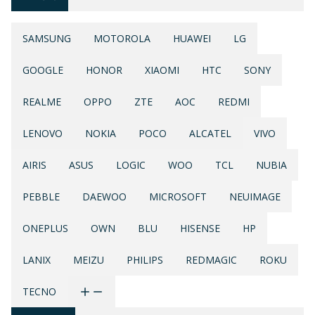
SAMSUNG
MOTOROLA
HUAWEI
LG
GOOGLE
HONOR
XIAOMI
HTC
SONY
REALME
OPPO
ZTE
AOC
REDMI
LENOVO
NOKIA
POCO
ALCATEL
VIVO
AIRIS
ASUS
LOGIC
WOO
TCL
NUBIA
PEBBLE
DAEWOO
MICROSOFT
NEUIMAGE
ONEPLUS
OWN
BLU
HISENSE
HP
LANIX
MEIZU
PHILIPS
REDMAGIC
ROKU
TECNO