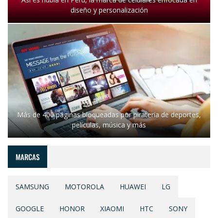
diseño y personalización
Más de 400 páginas bloqueadas por piratería de deportes,
películas, música y más
MARCAS
SAMSUNG
MOTOROLA
HUAWEI
LG
GOOGLE
HONOR
XIAOMI
HTC
SONY