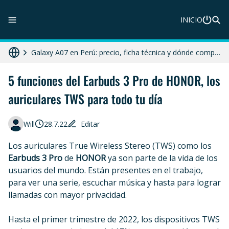
INICIO
ZTE Blade A56 Pro en Perú: precio, características y dónde comprar
Galaxy A07 en Perú: precio, ficha técnica y dónde comprar
HONOR X8c 5G en Perú: precio, características y dónde comprar
5 funciones del Earbuds 3 Pro de HONOR, los
auriculares TWS para todo tu día
Diferencias entre celular libre, desbloqueado y liberado en 2025
Moto G86 Power 5G en Perú: precio, ficha técnica y dónde comprar
Will
28.7.22
Editar
Los auriculares True Wireless Stereo (TWS) como los
Earbuds 3 Pro
de
HONOR
ya son parte de la vida de los
usuarios del mundo. Están presentes en el trabajo,
para ver una serie, escuchar música y hasta para lograr
llamadas con mayor privacidad.
Hasta el primer trimestre de 2022, los dispositivos TWS