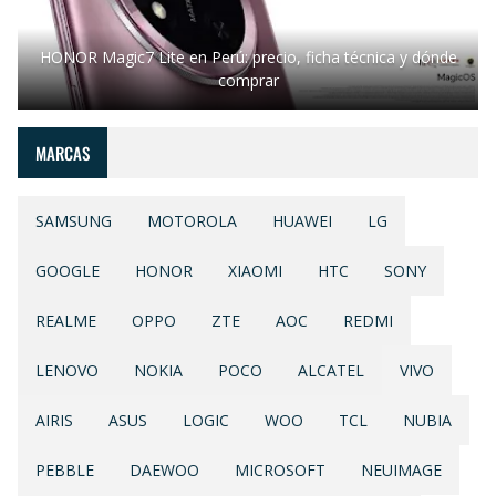
HONOR Magic7 Lite en Perú: precio, ficha técnica y dónde
comprar
MARCAS
SAMSUNG
MOTOROLA
HUAWEI
LG
GOOGLE
HONOR
XIAOMI
HTC
SONY
REALME
OPPO
ZTE
AOC
REDMI
LENOVO
NOKIA
POCO
ALCATEL
VIVO
AIRIS
ASUS
LOGIC
WOO
TCL
NUBIA
PEBBLE
DAEWOO
MICROSOFT
NEUIMAGE