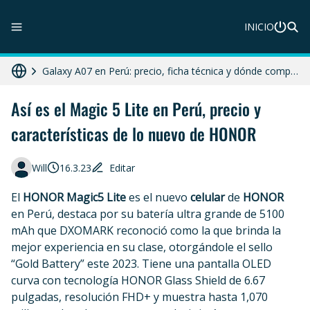
ZTE Blade A56 Pro en Perú: precio, características y dónde comprar
INICIO
Galaxy A07 en Perú: precio, ficha técnica y dónde comprar
HONOR X8c 5G en Perú: precio, características y dónde comprar
Diferencias entre celular libre, desbloqueado y liberado en 2025
Así es el Magic 5 Lite en Perú, precio y
características de lo nuevo de HONOR
Moto G86 Power 5G en Perú: precio, ficha técnica y dónde comprar
Will
16.3.23
Editar
El
HONOR Magic5 Lite
es el nuevo
celular
de
HONOR
en Perú, destaca por su batería ultra grande de 5100
mAh que DXOMARK reconoció como la que brinda la
mejor experiencia en su clase, otorgándole el sello
“Gold Battery” este 2023. Tiene una pantalla OLED
curva con tecnología HONOR Glass Shield de 6.67
pulgadas, resolución FHD+ y muestra hasta 1,070