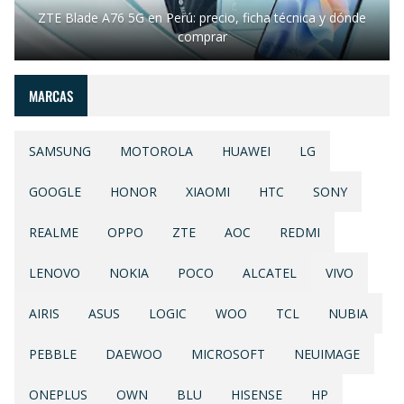
ZTE Blade A76 5G en Perú: precio, ficha técnica y dónde
comprar
MARCAS
SAMSUNG
MOTOROLA
HUAWEI
LG
GOOGLE
HONOR
XIAOMI
HTC
SONY
REALME
OPPO
ZTE
AOC
REDMI
LENOVO
NOKIA
POCO
ALCATEL
VIVO
AIRIS
ASUS
LOGIC
WOO
TCL
NUBIA
PEBBLE
DAEWOO
MICROSOFT
NEUIMAGE
ONEPLUS
OWN
BLU
HISENSE
HP