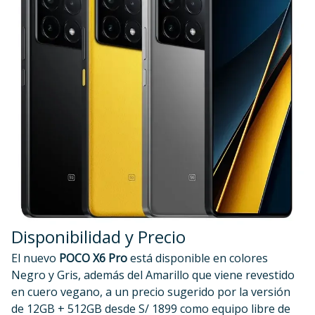
Disponibilidad y Precio
El nuevo
POCO X6 Pro
está disponible en colores
Negro y Gris, además del Amarillo que viene revestido
en cuero vegano, a un precio sugerido por la versión
de 12GB + 512GB desde S/ 1899 como equipo libre de