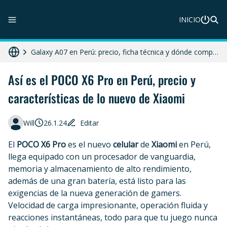
INICIO
ZTE Blade A56 Pro en Perú: precio, características y dónde comprar
Galaxy A07 en Perú: precio, ficha técnica y dónde comprar
HONOR X8c 5G en Perú: precio, características y dónde comprar
Así es el POCO X6 Pro en Perú, precio y
características de lo nuevo de Xiaomi
Diferencias entre celular libre, desbloqueado y liberado en 2025
Moto G86 Power 5G en Perú: precio, ficha técnica y dónde comprar
Will
26.1.24
Editar
El
POCO X6 Pro
es el nuevo
celular
de
Xiaomi
en Perú,
llega equipado con un procesador de vanguardia,
memoria y almacenamiento de alto rendimiento,
además de una gran batería, está listo para las
exigencias de la nueva generación de gamers.
Velocidad de carga impresionante, operación fluida y
reacciones instantáneas, todo para que tu juego nunca