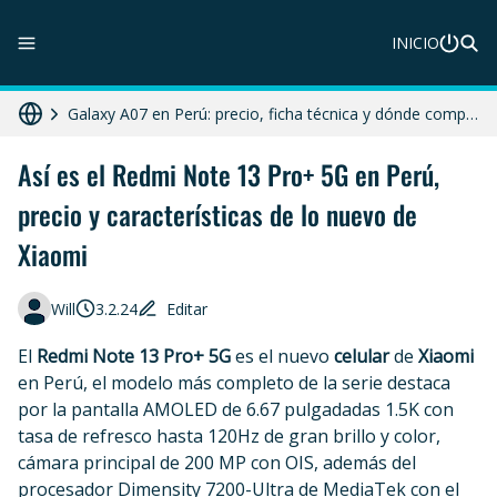
INICIO
ZTE Blade A56 Pro en Perú: precio, características y dónde comprar
Galaxy A07 en Perú: precio, ficha técnica y dónde comprar
HONOR X8c 5G en Perú: precio, características y dónde comprar
Así es el Redmi Note 13 Pro+ 5G en Perú,
precio y características de lo nuevo de
Diferencias entre celular libre, desbloqueado y liberado en 2025
Xiaomi
Moto G86 Power 5G en Perú: precio, ficha técnica y dónde comprar
Will
3.2.24
Editar
El
Redmi Note 13 Pro+ 5G
es el nuevo
celular
de
Xiaomi
en Perú, el modelo más completo de la serie destaca
por la pantalla AMOLED de 6.67 pulgadadas 1.5K con
tasa de refresco hasta 120Hz de gran brillo y color,
cámara principal de 200 MP con OIS, además del
procesador Dimensity 7200-Ultra de MediaTek con el