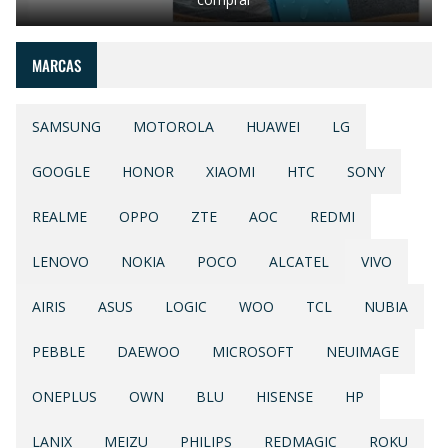
MARCAS
SAMSUNG
MOTOROLA
HUAWEI
LG
GOOGLE
HONOR
XIAOMI
HTC
SONY
REALME
OPPO
ZTE
AOC
REDMI
LENOVO
NOKIA
POCO
ALCATEL
VIVO
AIRIS
ASUS
LOGIC
WOO
TCL
NUBIA
PEBBLE
DAEWOO
MICROSOFT
NEUIMAGE
ONEPLUS
OWN
BLU
HISENSE
HP
LANIX
MEIZU
PHILIPS
REDMAGIC
ROKU