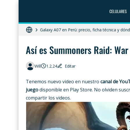
CELULARES
ZTE Blade A56 Pro en Perú: precio, característ
Galaxy A07 en Perú: precio, ficha técnica y dó
HONOR X8c 5G en Perú: precio, características
Así es Summoners Raid: War 
Moto G86 Power 5G en Perú: precio, ficha técn
Diferencias entre celular libre, desbloqueado y 
Will
1.2.24
Editar
Tenemos nuevo video en nuestro
canal de You
juego
disponible en Play Store. No olviden susc
compartir los videos.