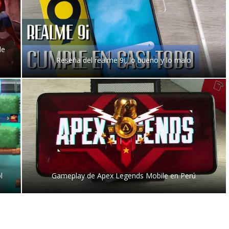
de
Reseña del realme 9i, lo bueno y lo malo
l
Gameplay de Apex Legends Mobile en Perú