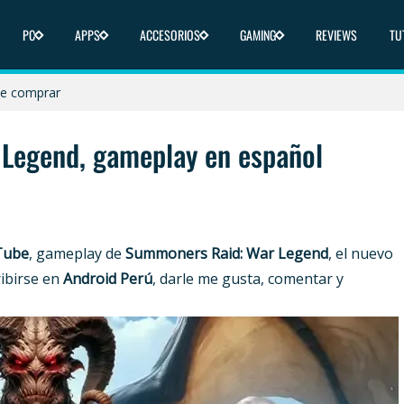
PC
APPS
ACCESORIOS
GAMING
REVIEWS
TU
icas y dónde comprar
nde comprar
 y dónde comprar
Legend, gameplay en español
ica y dónde comprar
liberado en 2025
Tube
, gameplay de
Summoners Raid: War Legend
, el nuevo
ribirse en
Android Perú
, darle me gusta, comentar y