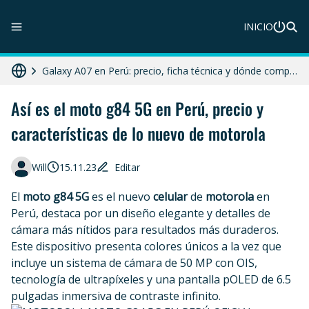
INICIO
ZTE Blade A56 Pro en Perú: precio, características y dónde comprar
Galaxy A07 en Perú: precio, ficha técnica y dónde comprar
HONOR X8c 5G en Perú: precio, características y dónde comprar
Así es el moto g84 5G en Perú, precio y
características de lo nuevo de motorola
Diferencias entre celular libre, desbloqueado y liberado en 2025
Moto G86 Power 5G en Perú: precio, ficha técnica y dónde comprar
Will
15.11.23
Editar
El
moto g84 5G
es el nuevo
celular
de
motorola
en
Perú, destaca por un diseño elegante y detalles de
cámara más nítidos para resultados más duraderos.
Este dispositivo presenta colores únicos a la vez que
incluye un sistema de cámara de 50 MP con OIS,
tecnología de ultrapíxeles y una pantalla pOLED de 6.5
pulgadas inmersiva de contraste infinito.