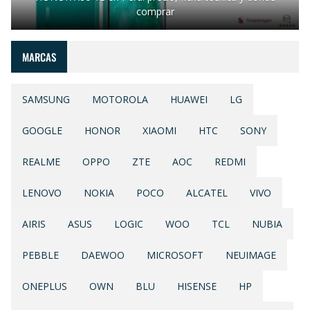
comprar
MARCAS
SAMSUNG
MOTOROLA
HUAWEI
LG
GOOGLE
HONOR
XIAOMI
HTC
SONY
REALME
OPPO
ZTE
AOC
REDMI
LENOVO
NOKIA
POCO
ALCATEL
VIVO
AIRIS
ASUS
LOGIC
WOO
TCL
NUBIA
PEBBLE
DAEWOO
MICROSOFT
NEUIMAGE
ONEPLUS
OWN
BLU
HISENSE
HP