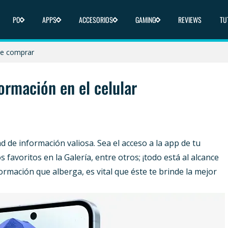
PC
APPS
ACCESORIOS
GAMING
REVIEWS
TU
icas y dónde comprar
nde comprar
liberado en 2025
ormación en el celular
 y dónde comprar
ica y dónde comprar
 de información valiosa. Sea el acceso a la app de tu
favoritos en la Galería, entre otros; ¡todo está al alcance
ormación que alberga, es vital que éste te brinde la mejor