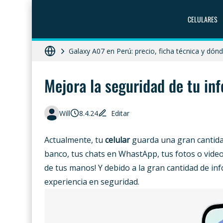
CELULARES
ZTE Blade A56 Pro en Perú: precio, característ
Galaxy A07 en Perú: precio, ficha técnica y dó
Diferencias entre celular libre, desbloqueado y 
Mejora la seguridad de tu inf
HONOR X8c 5G en Perú: precio, características
Moto G86 Power 5G en Perú: precio, ficha técn
Will
8.4.24
Editar
Actualmente, tu
celular
guarda una gran cantidad
banco, tus chats en WhastApp, tus fotos o videos 
de tus manos! Y debido a la gran cantidad de inf
experiencia en seguridad.