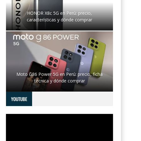
HONOR X8c 5G en Perú: precio,
características y dónde comprar
Moto G86 Power 5G en Perú: precio, ficha
técnica y dónde comprar
YOUTUBE