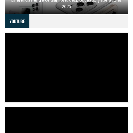
Diferencias entre celular libre, desbloqueado y liberado en
2025
YOUTUBE