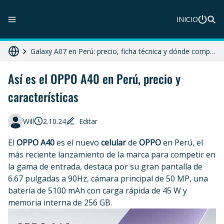
INICIO
ZTE Blade A56 Pro en Perú: precio, características y dónde comprar
Galaxy A07 en Perú: precio, ficha técnica y dónde comprar
HONOR X8c 5G en Perú: precio, características y dónde comprar
Así es el OPPO A40 en Perú, precio y
características
HONOR X7d 5G en Perú: precio, características y dónde comprar
Diferencias entre celular libre, desbloqueado y liberado en 2025
Will
2.10.24
Editar
El
OPPO A40
es el nuevo
celular
de
OPPO
en Perú, el
más reciente lanzamiento de la marca para competir en
la gama de entrada, destaca por su gran pantalla de
6.67 pulgadas a 90Hz, cámara principal de 50 MP, una
batería de 5100 mAh con carga rápida de 45 W y
memoria interna de 256 GB.