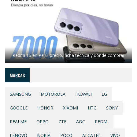
Redmi 15 en Perú: precio, ficha técnica y dónde comprar
MARCAS
SAMSUNG
MOTOROLA
HUAWEI
LG
GOOGLE
HONOR
XIAOMI
HTC
SONY
REALME
OPPO
ZTE
AOC
REDMI
LENOVO
NOKIA
POCO
ALCATEL
VIVO