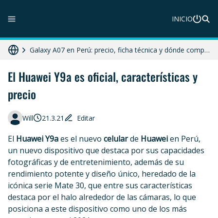
INICIO
ZTE Blade A56 Pro en Perú: precio, características y dónde comprar
Galaxy A07 en Perú: precio, ficha técnica y dónde comprar
HONOR X8c 5G en Perú: precio, características y dónde comprar
El Huawei Y9a es oficial, características y
precio
Diferencias entre celular libre, desbloqueado y liberado en 2025
Moto G86 Power 5G en Perú: precio, ficha técnica y dónde comprar
Will
21.3.21
Editar
El
Huawei Y9a
es el nuevo
celular
de
Huawei
en Perú,
un nuevo dispositivo que destaca por sus capacidades
fotográficas y de entretenimiento, además de su
rendimiento potente y diseño único, heredado de la
icónica serie Mate 30, que entre sus características
destaca por el halo alrededor de las cámaras, lo que
posiciona a este dispositivo como uno de los más