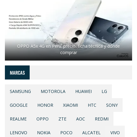
OPPO A5x 4G en Perú: precio, ficha técnica y dónde
comprar
MARCAS
SAMSUNG
MOTOROLA
HUAWEI
LG
GOOGLE
HONOR
XIAOMI
HTC
SONY
REALME
OPPO
ZTE
AOC
REDMI
LENOVO
NOKIA
POCO
ALCATEL
VIVO