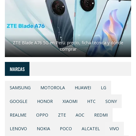
ZTE Blade A76 5G en Perú: precio, ficha técnica y dónde
comprar
MARCAS
SAMSUNG
MOTOROLA
HUAWEI
LG
GOOGLE
HONOR
XIAOMI
HTC
SONY
REALME
OPPO
ZTE
AOC
REDMI
LENOVO
NOKIA
POCO
ALCATEL
VIVO