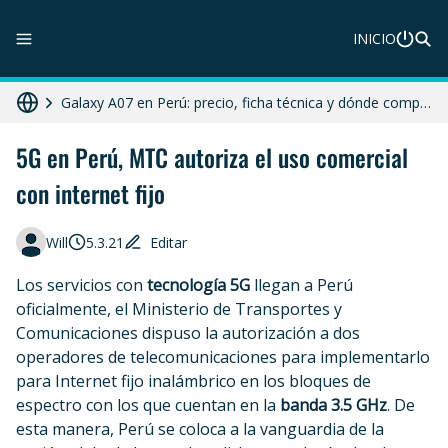
INICIO
ZTE Blade A56 Pro en Perú: precio, características y dónde comprar
Galaxy A07 en Perú: precio, ficha técnica y dónde comprar
HONOR X8c 5G en Perú: precio, características y dónde comprar
5G en Perú, MTC autoriza el uso comercial
con internet fijo
HONOR X7d 5G en Perú: precio, características y dónde comprar
Diferencias entre celular libre, desbloqueado y liberado en 2025
Will
5.3.21
Editar
Los servicios con
tecnología 5G
llegan a Perú
oficialmente, el Ministerio de Transportes y
Comunicaciones dispuso la autorización a dos
operadores de telecomunicaciones para implementarlo
para Internet fijo inalámbrico en los bloques de
espectro con los que cuentan en la
banda 3.5 GHz
. De
esta manera, Perú se coloca a la vanguardia de la