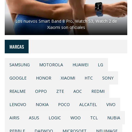
Los nuevos Smart Band 8 Pro, Watch S3, Watch 2 de
Xiaomi son oficiales
MARCAS
SAMSUNG
MOTOROLA
HUAWEI
LG
GOOGLE
HONOR
XIAOMI
HTC
SONY
REALME
OPPO
ZTE
AOC
REDMI
LENOVO
NOKIA
POCO
ALCATEL
VIVO
AIRIS
ASUS
LOGIC
WOO
TCL
NUBIA
PEBBLE
DAEWOO
MICROSOFT
NEUIMAGE