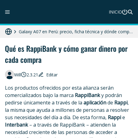
INICIO
ZTE Blade A56 Pro en Perú: precio, características y dónde comprar
Galaxy A07 en Perú: precio, ficha técnica y dónde comprar
HONOR X8c 5G en Perú: precio, características y dónde comprar
Qué es RappiBank y cómo ganar dinero por
cada compra
HONOR X7d 5G en Perú: precio, características y dónde comprar
Diferencias entre celular libre, desbloqueado y liberado en 2025
Will
2.3.21
Editar
Los productos ofrecidos por esta alianza serán
comercializados bajo la marca
RappiBank
y podrán
pedirse únicamente a través de la
aplicación
de
Rappi
,
la misma que ayuda a millones de personas a resolver
sus necesidades del día a día. De esta forma,
Rappi
e
Interbank
– a través de RappiBank – atienden la
necesidad creciente de las personas de acceder a