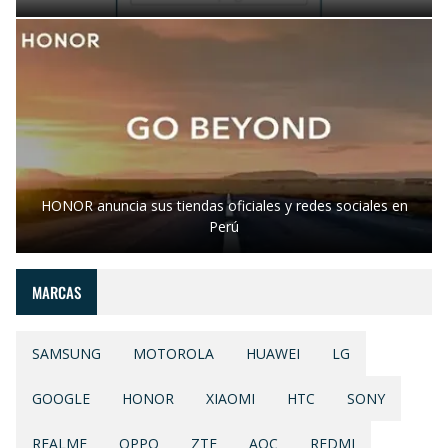
HONOR anuncia sus tiendas oficiales y redes sociales en
Perú
MARCAS
SAMSUNG
MOTOROLA
HUAWEI
LG
GOOGLE
HONOR
XIAOMI
HTC
SONY
REALME
OPPO
ZTE
AOC
REDMI